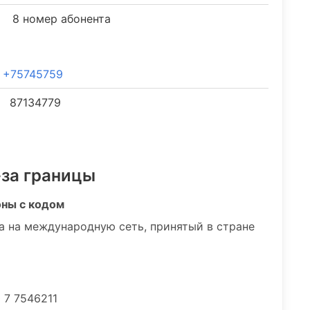
8 номер абонента
+75745759
87134779
-за границы
оны с кодом
а на международную сеть, принятый в стране
 7 7546211