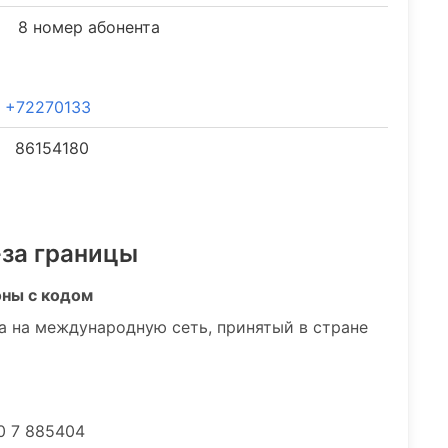
8 номер абонента
+72270133
86154180
-за границы
оны с кодом
а на международную сеть, принятый в стране
0 7 885404