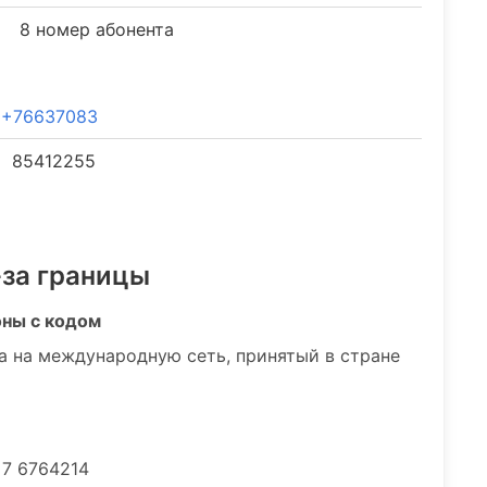
8 номер абонента
+76637083
85412255
-за границы
оны с кодом
а на международную сеть, принятый в стране
 7 6764214