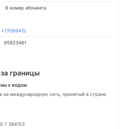
8 номер абонента
+77069415
85623461
-за границы
оны с кодом
а на международную сеть, принятый в стране
0 7 384153