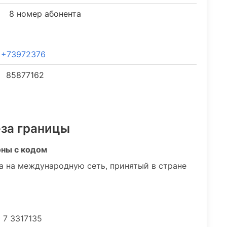
8 номер абонента
+73972376
85877162
-за границы
оны с кодом
а на международную сеть, принятый в стране
 7 3317135