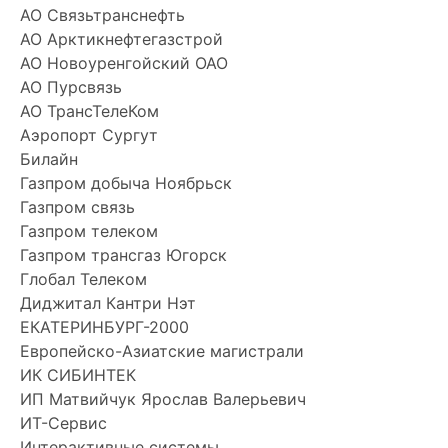
АО Cвязьтранснефть
АО Арктикнефтегазстрой
АО Новоуренгойский ОАО
АО Пурсвязь
АО ТрансТелеКом
Аэропорт Сургут
Билайн
Газпром добыча Ноябрьск
Газпром связь
Газпром телеком
Газпром трансгаз Югорск
Глобал Телеком
Диджитал Кантри Нэт
ЕКАТЕРИНБУРГ-2000
Европейско-Азиатские магистрали
ИК СИБИНТЕК
ИП Матвийчук Ярослав Валерьевич
ИТ-Сервис
Интерактивные системы