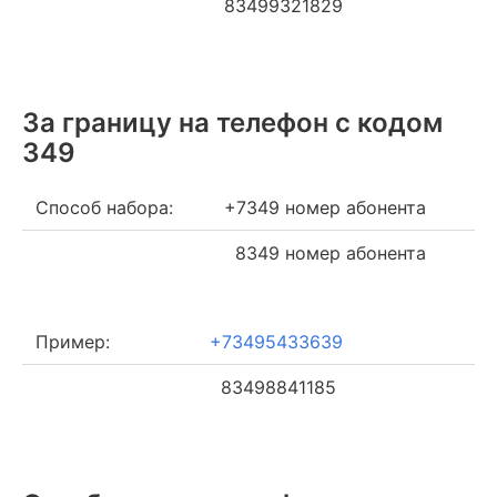
83499321829
За границу на телефон c кодом
349
Способ набора:
+7349 номер абонента
8349 номер абонента
Пример:
+73495433639
83498841185