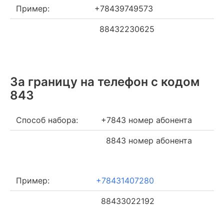
Пример:
+78439749573
88432230625
За границу на телефон c кодом
843
Способ набора:
+7843 номер абонента
8843 номер абонента
Пример:
+78431407280
88433022192