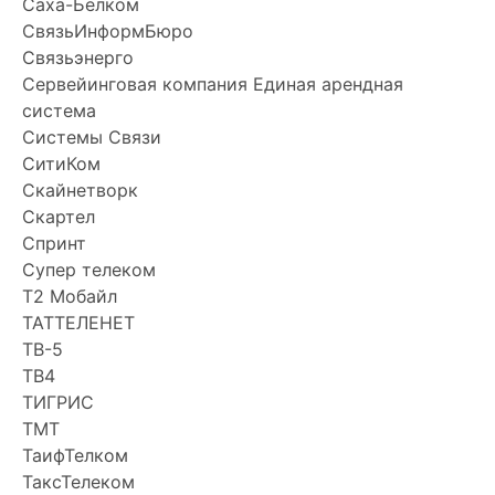
Саха-Белком
СвязьИнформБюро
Связьэнерго
Сервейинговая компания Единая арендная
система
Системы Связи
СитиКом
Скайнетворк
Скартел
Спринт
Супер телеком
Т2 Мобайл
ТАТТЕЛЕНЕТ
ТВ-5
ТВ4
ТИГРИС
ТМТ
ТаифТелком
ТаксТелеком