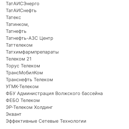
ТатАИСЭнерго
ТатАИСнефть
Татекс
Татинком,
Татнефть
Татнефть-АЗС Центр
Таттелеком
Татхимфармпрепараты
Телеком 21
Торус Телеком
ТрансМобилКом
Транснефть Телеком
УГМК-Телеком
ФБУ Администрация Волжского бассейна
ФЕБО Телеком
ЭР-Телеком Холдинг
Эквант
Эффективные Сетевые Технологии