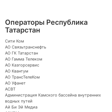
Операторы Республика
Татарстан
Cити Ком
АО Cвязьтранснефть
АО ГК Татарстан
АО Гамма Телеком
АО Казгорсервис
АО Квантум
АО ТрансТелеКом
АО Уфанет
АСВТ
Администрация Камского бассейна внутренних
водных путей
Ай Би Эй Медиа